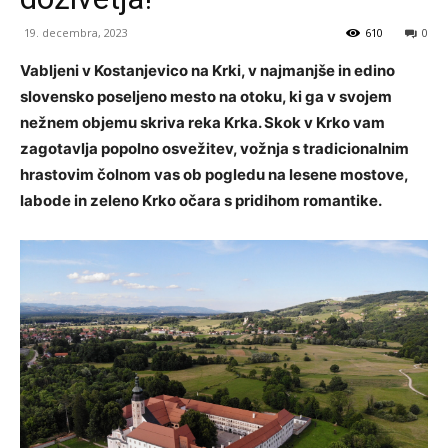
19. decembra, 2023
610
0
Vabljeni v Kostanjevico na Krki, v najmanjše in edino
slovensko poseljeno mesto na otoku, ki ga v svojem
nežnem objemu skriva reka Krka. Skok v Krko vam
zagotavlja popolno osvežitev, vožnja s tradicionalnim
hrastovim čolnom vas ob pogledu na lesene mostove,
labode in zeleno Krko očara s pridihom romantike.