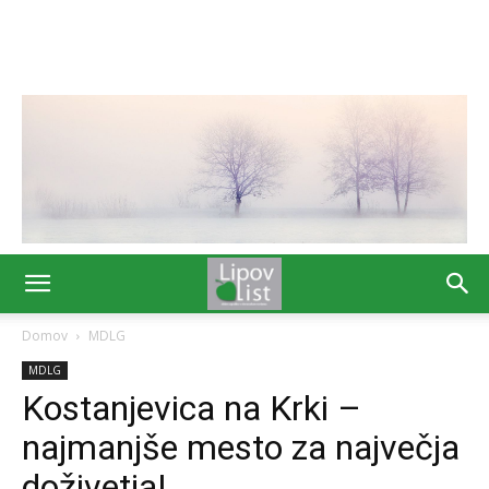
Domov
MDLG
MDLG
Kostanjevica na Krki –
najmanjše mesto za največja
doživetja!