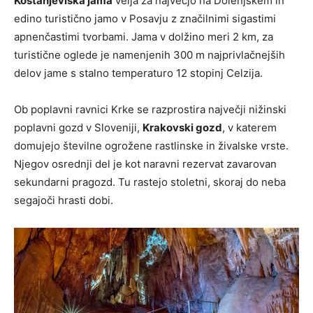
Kostanjeviška jama
velja za največjo na Dolenjskem in
edino turistično jamo v Posavju z značilnimi sigastimi
apnenčastimi tvorbami. Jama v dolžino meri 2 km, za
turistične oglede je namenjenih 300 m najprivlačnejših
delov jame s stalno temperaturo 12 stopinj Celzija.
Ob poplavni ravnici Krke se razprostira največji nižinski
poplavni gozd v Sloveniji,
Krakovski gozd
, v katerem
domujejo številne ogrožene rastlinske in živalske vrste.
Njegov osrednji del je kot naravni rezervat zavarovan
sekundarni pragozd. Tu rastejo stoletni, skoraj do neba
segajoči hrasti dobi.