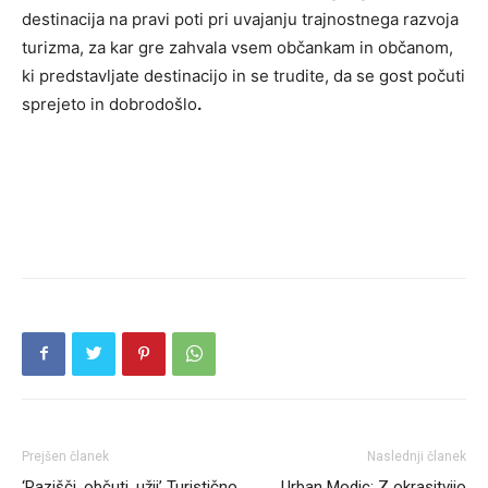
destinacija na pravi poti pri uvajanju trajnostnega razvoja
turizma, za kar gre zahvala vsem občankam in občanom,
ki predstavljate destinacijo in se trudite, da se gost počuti
sprejeto in dobrodošlo
.
Prejšen članek
Naslednji članek
‘Razišči, občuti, užij’ Turistično
Urban Modic: Z okrasitvijo