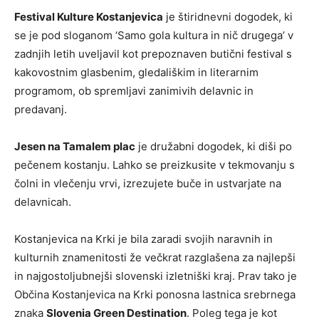
Festival Kulture Kostanjevica
je štiridnevni dogodek, ki
se je pod sloganom ‘Samo gola kultura in nič drugega’ v
zadnjih letih uveljavil kot prepoznaven butični festival s
kakovostnim glasbenim, gledališkim in literarnim
programom, ob spremljavi zanimivih delavnic in
predavanj.
Jesen na Tamalem plac
je družabni dogodek, ki diši po
pečenem kostanju. Lahko se preizkusite v tekmovanju s
čolni in vlečenju vrvi, izrezujete buče in ustvarjate na
delavnicah.
Kostanjevica na Krki je bila zaradi svojih naravnih in
kulturnih znamenitosti že večkrat razglašena za najlepši
in najgostoljubnejši slovenski izletniški kraj. Prav tako je
Občina Kostanjevica na Krki ponosna lastnica srebrnega
znaka
Slovenia Green Destination
. Poleg tega je kot