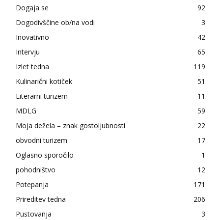
Dogaja se
92
Dogodivščine ob/na vodi
3
Inovativno
42
Intervju
65
Izlet tedna
119
Kulinarični kotiček
51
Literarni turizem
11
MDLG
59
Moja dežela – znak gostoljubnosti
22
obvodni turizem
17
Oglasno sporočilo
1
pohodništvo
12
Potepanja
171
Prireditev tedna
206
Pustovanja
3